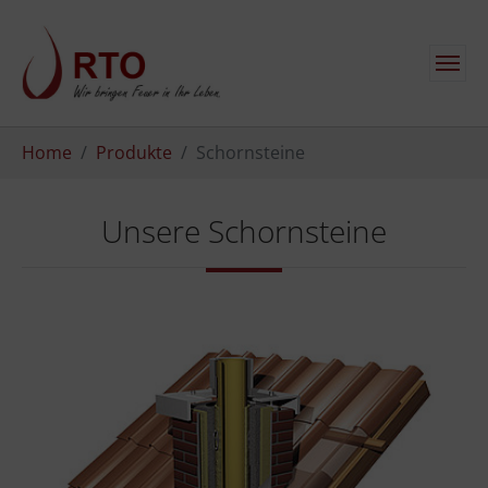
Zum Hauptinhalt springen
Sie sind hier:
Home
Produkte
Schornsteine
Unsere Schornsteine